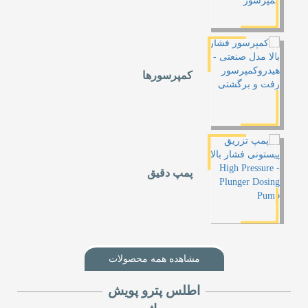
کمپرسورها
پمپ دقیق
مشاهده همه محصولات
اطلس پترو پویش